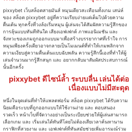
pixxybet เว็บสล็อตสายมันส์ หมุนเดียวสะเทือนทั้งเกม เสน่ห์
ของ สล็อต pixxybet อยู่ที่ความเรียบง่ายแต่เต็มไปด้วยความ
ตื่นเต้น ทุกครั้งที่วงล้อเริ่มหมุน ผู้เล่นจะได้สัมผัสความรู้สึกของ
การลุ้นแบบทันทีทันใด เสียงเอฟเฟกต์ ภาพแอนิเมชัน และ
จังหวะของเกมถูกออกแบบมาเพื่อสร้างบรรยากาศที่เร้าใจ การ
หมุนเพียงครั้งเดียวอาจกลายเป็นโมเมนต์ที่ทำให้เกมพลิกจาก
ความเงียบสู่ความตื่นเต้นแบบฉับพลัน ความรู้สึกนี้เองที่ทำให้ผู้
เล่นจำนวนมากรู้สึกสนุก และ อยากกลับมาสัมผัสประสบการณ์
นั้นอีกครั้ง
pixxybet ดีไซน์ล้ำ ระบบลื่น เล่นได้ต่อ
เนื่องแบบไม่มีสะดุด
หนึ่งในจุดเด่นที่ทำให้แพลตฟอร์ม สล็อต pixxybet ได้รับความ
นิยมคือระบบที่ถูกออกแบบให้ใช้งานง่าย และ ตอบสนอง
รวดเร็ว หน้าเว็บที่จัดวางอย่างเป็นระเบียบช่วยให้ผู้เล่นสามารถ
เลือกเกม และ เริ่มเล่นได้ทันทีโดยไม่ต้องเสียเวลาค้นหานาน
กราฟิกที่สวยงาม และ เอฟเฟกต์ที่ทันสมัยช่วยเพิ่มอารมณ์ร่วม