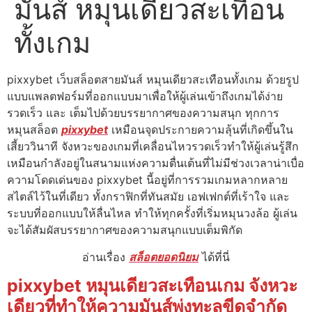
มันส์ หมุนเดียวสะเทือน
ทั้งเกม
pixxybet เว็บสล็อตสายมันส์ หมุนเดียวสะเทือนทั้งเกม ด้วยรูป
แบบแพลตฟอร์มที่ออกแบบมาเพื่อให้ผู้เล่นเข้าถึงเกมได้ง่าย
รวดเร็ว และ เต็มไปด้วยบรรยากาศของความสนุก ทุกการ
หมุนสล็อต
pixxybet
เหมือนจุดประกายความลุ้นที่เกิดขึ้นใน
เสี้ยววินาที จังหวะของเกมที่เคลื่อนไหวรวดเร็วทำให้ผู้เล่นรู้สึก
เหมือนกำลังอยู่ในสนามแห่งความตื่นเต้นที่ไม่มีช่วงเวลาน่าเบื่อ
ความโดดเด่นของ pixxybet นี้อยู่ที่การรวมเกมหลากหลาย
สไตล์ไว้ในที่เดียว ทั้งกราฟิกที่ทันสมัย เอฟเฟกต์ที่เร้าใจ และ
ระบบที่ออกแบบให้ลื่นไหล ทำให้ทุกครั้งที่เริ่มหมุนวงล้อ ผู้เล่น
จะได้สัมผัสบรรยากาศของความสนุกแบบเต็มพิกัด
อ่านเรื่อง
สล็อตยอดนิยม
ได้ที่นี่
pixxybet หมุนเดียวสะเทือนเกม จังหวะ
เดียวที่ทำให้ความมันส์พุ่งทะลุขีดจำกัด