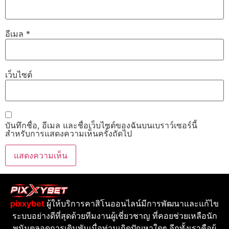
อีเมล
*
เว็บไซต์
บันทึกชื่อ, อีเมล และชื่อเว็บไซต์ของฉันบนเบราว์เซอร์นี้
สำหรับการแสดงความเห็นครั้งถัดไป
pixxybet
ผู้ให้บริการคาสิโนออนไลน์มีการพัฒนาและแก้ไข
ระบบอย่างดีที่สุดด้วยทีมงานผู้เชี่ยวชาญ ที่คอยช่วยเหลือนัก
พนันตลอดการเดิมพันเมื่อท่านเกิดปัญหาใดๆ อีกทั้งเราคือผู้