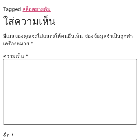
Tagged
สล็อตสายคุ้ม
ใส่ความเห็น
อีเมลของคุณจะไม่แสดงให้คนอื่นเห็น
ช่องข้อมูลจำเป็นถูกทำ
เครื่องหมาย
*
ความเห็น
*
ชื่อ
*