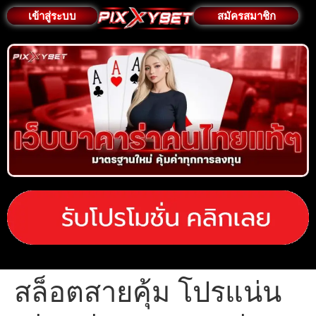
เข้าสู่ระบบ
สมัครสมาชิก
สล็อตสายคุ้ม โปรแน่น