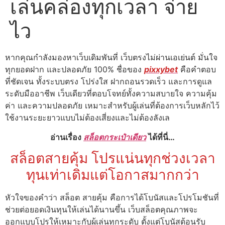
เล่นคล่องทุกเวลา จ่าย
ไว
หากคุณกำลังมองหาเว็บเดิมพันที่ เว็บตรงไม่ผ่านเอเย่นต์ มั่นใจ
ทุกยอดฝาก และปลอดภัย 100% ชื่อของ
pixxybet
คือคำตอบ
ที่ชัดเจน ทั้งระบบตรง โปร่งใส ฝากถอนรวดเร็ว และการดูแล
ระดับมืออาชีพ เว็บเดียวที่ตอบโจทย์ทั้งความสบายใจ ความคุ้ม
ค่า และความปลอดภัย เหมาะสำหรับผู้เล่นที่ต้องการเว็บหลักไว้
ใช้งานระยะยาวแบบไม่ต้องเสี่ยงและไม่ต้องลังเล
อ่านเรื่อง
สล็อตกระเป๋าเดียว
ได้ที่นี่…
สล็อตสายคุ้ม โปรแน่นทุกช่วงเวลา
ทุนเท่าเดิมแต่โอกาสมากกว่า
หัวใจของคำว่า สล็อต สายคุ้ม คือการได้โบนัสและโปรโมชันที่
ช่วยต่อยอดเงินทุนให้เล่นได้นานขึ้น เว็บสล็อตคุณภาพจะ
ออกแบบโปรให้เหมาะกับผู้เล่นทุกระดับ ตั้งแต่โบนัสต้อนรับ