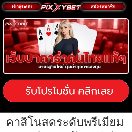
เข้าสู่ระบบ
สมัครสมาชิก
คาสิโนสดระดับพรีเมียม