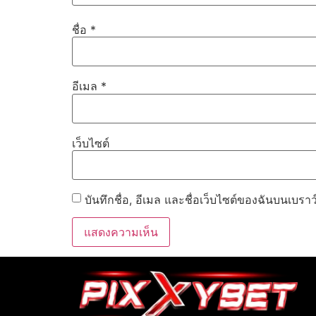
ชื่อ
*
อีเมล
*
เว็บไซต์
บันทึกชื่อ, อีเมล และชื่อเว็บไซต์ของฉันบนเบรา