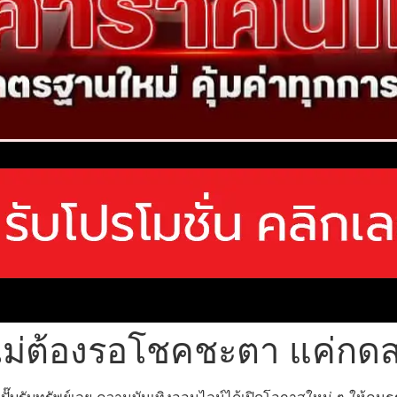
ไม่ต้องรอโชคชะตา แค่กดสปิ