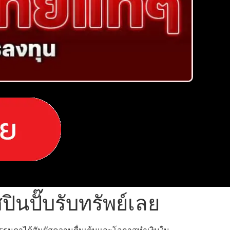
นปั๊บรับทรัพย์เลย