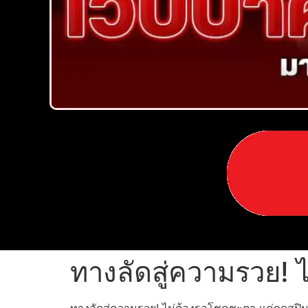
ทางลัดสู่ความรวย! 