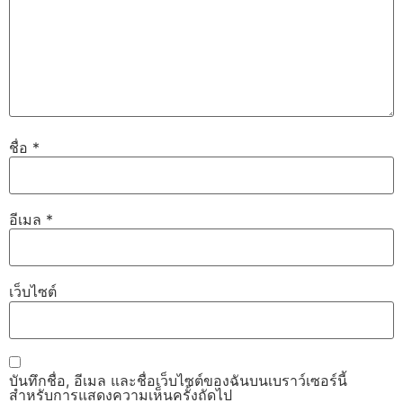
ชื่อ
*
อีเมล
*
เว็บไซต์
บันทึกชื่อ, อีเมล และชื่อเว็บไซต์ของฉันบนเบราว์เซอร์นี้
สำหรับการแสดงความเห็นครั้งถัดไป