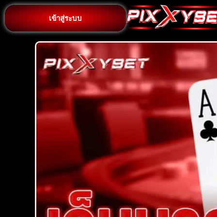
เข้าสู่ระบบ