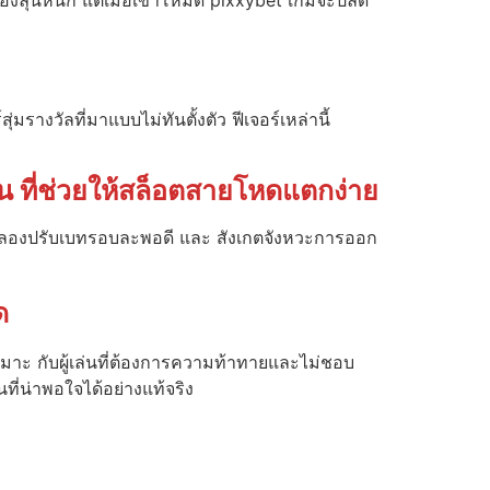
ลุ้นหนัก แต่เมื่อเข้าโหมด pixxybet เกมจะปลด
รางวัลที่มาแบบไม่ทันตั้งตัว ฟีเจอร์เหล่านี้
น ที่ช่วยให้สล็อตสายโหดแตกง่าย
ทดลองปรับเบทรอบละพอดี และ สังเกตจังหวะการออก
ด
หมาะ กับผู้เล่นที่ต้องการความท้าทายและไม่ชอบ
ี่น่าพอใจได้อย่างแท้จริง