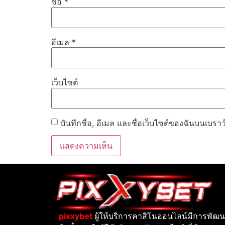
ชื่อ
*
อีเมล
*
เว็บไซต์
บันทึกชื่อ, อีเมล และชื่อเว็บไซต์ของฉันบนเบรา
pixxybet
ผู้ให้บริการคาสิโนออนไลน์มีการพัฒนา