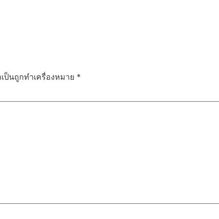
ำเป็นถูกทำเครื่องหมาย
*