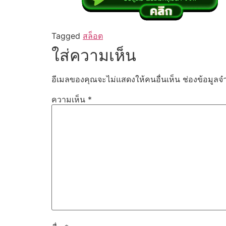
Tagged
สล็อต
ใส่ความเห็น
อีเมลของคุณจะไม่แสดงให้คนอื่นเห็น
ช่องข้อมูลจ
ความเห็น
*