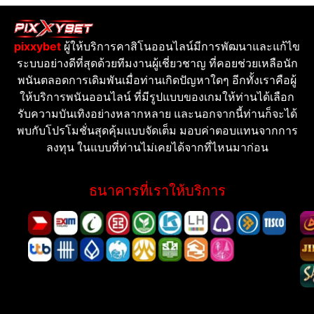
pixxybet
ผู้ให้บริการคาสิโนออนไลน์มีการพัฒนาและแก้ไข
ระบบอย่างดีที่สุดด้วยทีมงานผู้เชี่ยวชาญ ที่คอยช่วยเหลือนัก
พนันตลอดการเดิมพันเมื่อท่านเกิดปัญหาใดๆ อีกทั้งเราคือผู้
ให้บริการพนันออนไลน์ ที่มีรูปแบบของเกมให้ท่านได้เลือก
รับความบันเทิงอย่างหลากหลาย และนอกจากนี้ท่านก็จะได้
พบกับโปรโมชั่นสุดคุ้มแบบจัดเต็ม มอบค่าตอบแทนจากการ
ลงทุน ในแบบที่ท่านไม่เคยได้จากที่ไหนมาก่อน
ธนาคารที่เราให้บริการ