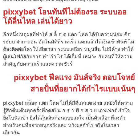
pixxybet โอนทันทีไม่ต้องรอ ระบบออ
โต้ลื่นไหล เล่นได้ยาว
อีกหนึ่งเหตุผลที่ทำให้ ส ล็ อ ต แตก โหด ได้รับความนิยม คือ
ระบบ ฝาก–ถอน อัตโนมัติที่รวดเร็ว แตกแล้วได้เงินเข้าทันที ไม่
ต้องติดต่อใครให้เสียเวลา ระบบเสถียร หมุนลื่น ไม่มีค้าง ทำให้
ผู้เล่นโฟกัสกับการ ทำ กำ ไร ได้เต็มที่ เหมาะ กับคนที่ให้ความ
สำคัญกับความเร็วและความชัวร์
pixxybet ฟีลแรง มันส์จริง ตอบโจทย์
สายปั่นที่อยากได้กำไรแบบเน้นๆ
pixxybet สล็อต แตก โหด ไม่ได้มีดีแค่แตกง่าย แต่ยังให้ความ
รู้สึกตื่นเต้นทุกครั้งที่กดสปิน ก ร า ฟิ ก ส ว ย เอฟเฟกต์เร้าใจ
ยิ่งโบนัสเข้า ยิ่งได้ลุ้นเงินก้อนแบบสะใจ เป็นตัวเลือกที่ลงตัว
สำหรับคนที่อยากสนุกจริงและ หวังผลกำไร จริงในเวลา
เดียวกัน