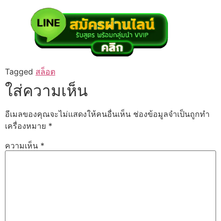
Tagged
สล็อต
ใส่ความเห็น
อีเมลของคุณจะไม่แสดงให้คนอื่นเห็น
ช่องข้อมูลจำเป็นถูกทำ
เครื่องหมาย
*
ความเห็น
*