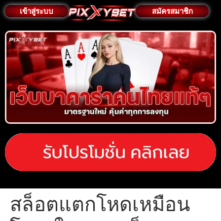
เข้าสู่ระบบ
สมัครสมาชิก
สล็อตแตกโหดเหมือน