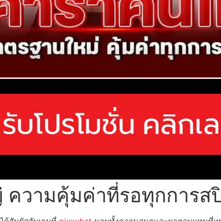
ความคุ้มค่าที่รอทุกการสป