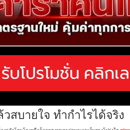
แล้วสบายใจ ทำกำไรได้จริง