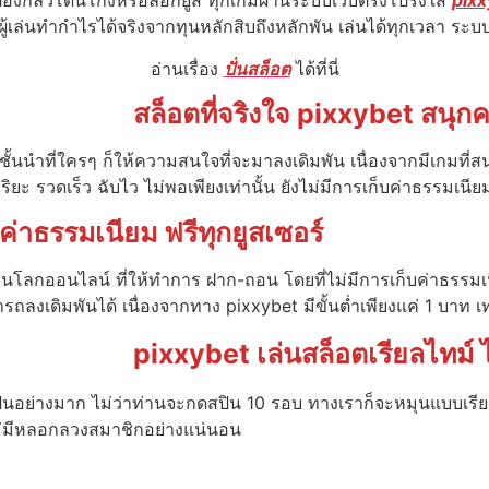
ม่ต้องกลัวโดนโกงหรือล็อกยูส ทุกเกมผ่านระบบเว็บตรงโปร่งใส
pixx
ู้เล่นทำกำไรได้จริงจากทุนหลักสิบถึงหลักพัน เล่นได้ทุกเวลา ระบบ
อ่านเรื่อง
ปั่นสล็อต
ได้ที่นี่
สล็อตที่จริงใจ pixxybet สนุกค
นเว็บชั้นนำที่ใครๆ ก็ให้ความสนใจที่จะมาลงเดิมพัน เนื่องจากมีเกมท
ิยะ รวดเร็ว ฉับไว ไม่พอเพียงเท่านั้น ยังไม่มีการเก็บค่าธรรมเนี
ค่าธรรมเนียม ฟรีทุกยูสเซอร์
ว็บบนโลกออนไลน์ ที่ให้ทำการ ฝาก-ถอน โดยที่ไม่มีการเก็บค่าธรร
ถลงเดิมพันได้ เนื่องจากทาง pixxybet มีขั้นต่ำเพียงแค่ 1 บาท เท่
pixxybet เล่นสล็อตเรียลไทม์ ไ
็นอย่างมาก ไม่ว่าท่านจะกดสปิน 10 รอบ ทางเราก็จะหมุนแบบเรียล
 ไม่มีหลอกลวงสมาชิกอย่างแน่นอน