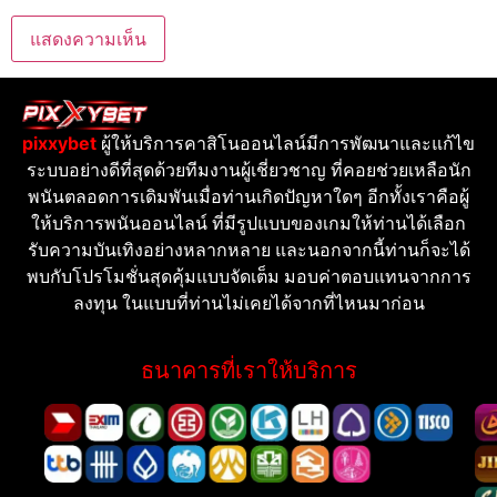
pixxybet
ผู้ให้บริการคาสิโนออนไลน์มีการพัฒนาและแก้ไข
ระบบอย่างดีที่สุดด้วยทีมงานผู้เชี่ยวชาญ ที่คอยช่วยเหลือนัก
พนันตลอดการเดิมพันเมื่อท่านเกิดปัญหาใดๆ อีกทั้งเราคือผู้
ให้บริการพนันออนไลน์ ที่มีรูปแบบของเกมให้ท่านได้เลือก
รับความบันเทิงอย่างหลากหลาย และนอกจากนี้ท่านก็จะได้
พบกับโปรโมชั่นสุดคุ้มแบบจัดเต็ม มอบค่าตอบแทนจากการ
ลงทุน ในแบบที่ท่านไม่เคยได้จากที่ไหนมาก่อน
ธนาคารที่เราให้บริการ