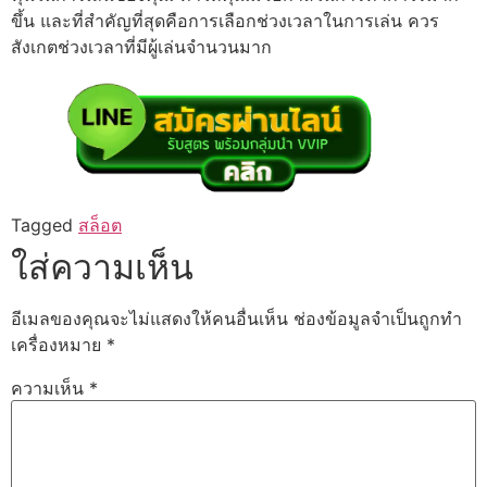
ขึ้น และที่สำคัญที่สุดคือการเลือกช่วงเวลาในการเล่น ควร
สังเกตช่วงเวลาที่มีผู้เล่นจำนวนมาก
Tagged
สล็อต
ใส่ความเห็น
อีเมลของคุณจะไม่แสดงให้คนอื่นเห็น
ช่องข้อมูลจำเป็นถูกทำ
เครื่องหมาย
*
ความเห็น
*