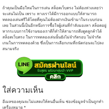
ถ้าคุณเป็นมือใหม่ในการเล่น สล็อตเว็บตรง ไม่ต้องห่วงเลยว่า
จะเล่นไม่เป็น เพราะ ทางเราได้มีการออกแบบให้สามารถ
ทดลองเล่นฟรีได้โดยที่คุณไม่ต้องฝากเงินเข้ามาในระบบก่อน
เลย ในส่วนนี้เป็นอีกหนึ่งการซื้อใจผู้เล่นที่กำลังมองหา สล็อตอยู่
หากระบบการใช้งานของเราดีก็ทำให้สามารถดึงดูดลูกค้าได้
สล็อตเว็บตรง ในการทดลองเล่นนั้นยังไม่จำกัดรอบ ไม่จำกัด
เกมในการทดลองด้วย ซึ่งเป็นการเลือกเกมที่ถนัดก่อนจะไปลง
สนามจริง
ใส่ความเห็น
อีเมลของคุณจะไม่แสดงให้คนอื่นเห็น
ช่องข้อมูลจำเป็นถูกทำ
เครื่องหมาย
*