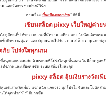
้าวไปสู่อีกสเต็ป ภายในหนึ่งเดือนคุณสามารถพัฒนาทักษะและเข้าใจระ
เกม และจัดการงบอย่างมีวินัย
อ่านเรื่อง
ปั่นสล็อตแตกง่าย
ได้ที่นี่
เซียนสล็อต pixxy เว็บใหญ่ค่าย
าวไปสู่อีกสเต็ป ด้วยระบบเกมที่มีความ เสถียร และ โบนัสแจ็คพอต แ
รถเข้าถึงความคุ้มค่าและสนุกสนานไปกับ เ ก ม ส ล็ อ ต คุณภาพสู
ดภัย โปร่งใสทุกเกม
ที่สนุกและปลอดภัย ด้วยระบบที่โปร่งใสทุกขั้นตอน ไม่มีล็อคยูสหร
ใจทั้งภาพและเสียงคมชัด ระบบเสถียรไม่สะดุด
pixxy สล็อต ลุ้นเงินรางวัลเพ
้นเงินรางวัลเพียบ แจกหนัก แจกจริง ทุกโปรโมชั่นและโบนัสสามาร
มทุนให้คุณทำกำไรได้มากขึ้น