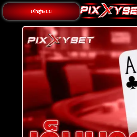
เข้าสู่ระบบ