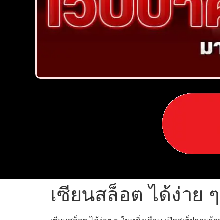
เซียนสล็อต ได้ง่าย ๆ