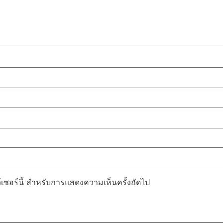
ว์เซอร์นี้ สำหรับการแสดงความเห็นครั้งถัดไป