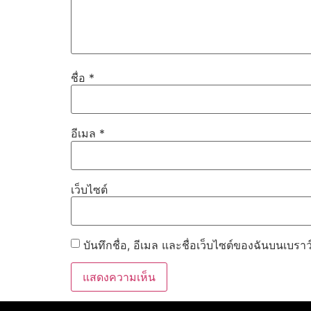
ชื่อ
*
อีเมล
*
เว็บไซต์
บันทึกชื่อ, อีเมล และชื่อเว็บไซต์ของฉันบนเบรา