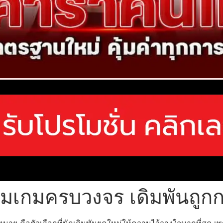
รวมเกมครบวงจร เดิมพันถู