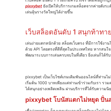
เว็บสล็อต อันดับ 1 รวมเกมครบวงจร เดิมพันถูกกฎห
pixxybet
ยังเปิดให้บริการเกมสล็อตจากค่ายดังระดั
เล่นลุ้นรางวัลใหญ่ได้ง่ายขึ้น
เว็บสล็อตอันดับ 1 สนุกท้าทาย
เล่นง่ายแตกหนักด้วย สล็อตเว็บตรง ที่มีการใช้งานไ
ด้วย API โดยตรงที่ดีที่สุดในประเทศไทย หากสนใจกา
พัฒนาระบบการเล่นครบจบในที่เดียว ยิ่งเล่นก็ได้รับ
pixxybet เป็นเว็บไซต์เกมเดิมพันออนไลน์ที่ท่านไ
เริ่มต้น 1000 บาทเพียงแค่ท่านเข้าร่วมกับเรา รว
ได้สนุกอย่างเพลิดเพลิน ผ่านบริการที่ได้รับความน
pixxybet โบนัสแตกไม่หยุด ปั่น
เชื่อว่าทุกท่าน ก็คงเคยเล่นเกมสล็อตกันมาไม่น้อย 