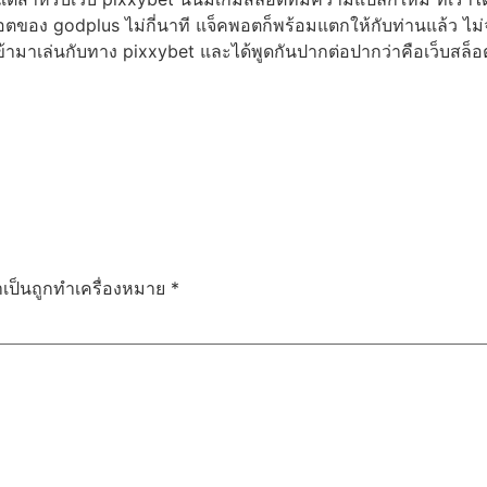
ล็อตของ godplus ไม่กี่นาที แจ็คพอตก็พร้อมแตกให้กับท่านแล้ว ไม
้เข้ามาเล่นกับทาง pixxybet และได้พูดกันปากต่อปากว่าคือเว็บสล็อ
ำเป็นถูกทำเครื่องหมาย
*