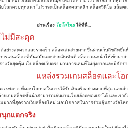
มาย คือตัวเลือกที่นักเดิมพันยุคใหม่ให้ความไว้วางใจมากที่สุด เ
บโลกครบทุกแนว ไม่ว่าจะเป็นสล็อตคลาสสิก สล็อตวิดีโอ สล็อตแจ็คพ
อ่านเรื่อง
ไฮโลไทย
ได้ที่นี่…
ไม่มีสะดุด
ด้อย่างสะดวกและรวดเร็ว สล็อตเล่นง่ายมากขึ้นผ่านเว็บลิขสิทธิ์แท
รเล่นสล็อตที่ทันสมัยและจ่ายเงินทันที สล็อต แนะนำให้เข้ามาอ่า
รางวัลสุดคุ้ม เว็บสล็อตเว็บตรง ผ่านการเล่นที่ไม่ยุ่งยากและมีอัต
แหล่งรวมเกมสล็อตและโอกาสก
ม่ควรพลาด ที่มอบโอกาสในการได้รับเงินจริงอย่างมากที่สุด และสำ
มค่ายเกมสล็อตชั้นนำสามารถเล่นผ่านเว็บสล็อตของเราได้ และเรายั
ิยมมากที่สุดจากเว็บสล็อตใหม่ มอบโอกาสในการร่วมลุ้นรางวัลใหญ่ได
สนุกแตกจริง
แต่สำหรับเว็บ pixxybet นั้นมีเกมสล็อตที่มีความแปลกใหม่ ที่เราได