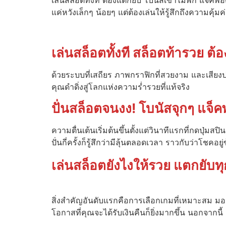
เล่นสล็อตทั้งที ต้องแตกยับ โบนัสเข้าไม่พัก แจ็
แค่หวังเล็กๆ น้อยๆ แต่ต้องเล่นให้รู้สึกถึงความคุ
เล่นสล็อตทั้งที สล็อตท้ารวย ต้อ
ด้วยระบบที่เสถียร ภาพกราฟิกที่สวยงาม และเสียงปร
คุณดำดิ่งสู่โลกแห่งความร่ำรวยที่แท้จริง
ปั่นสล็อตจนงง! โบนัสจุกๆ แจ
ความตื่นเต้นเริ่มต้นขึ้นตั้งแต่วินาทีแรกที่กดปุ่
ปั่นกี่ครั้งก็รู้สึกว่ามีลุ้นตลอดเวลา ราวกับว่าโชคอย
เล่นสล็อตยังไงให้รวย แตกยับท
สิ่งสำคัญอันดับแรกคือการเลือกเกมที่เหมาะสม มองหา
โอกาสที่คุณจะได้รับเงินคืนก็ยิ่งมากขึ้น นอกจากน