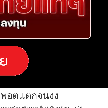
แจ็คพอตแตกจนงง