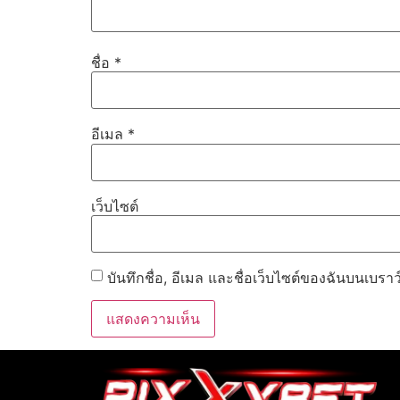
ชื่อ
*
อีเมล
*
เว็บไซต์
บันทึกชื่อ, อีเมล และชื่อเว็บไซต์ของฉันบนเบรา