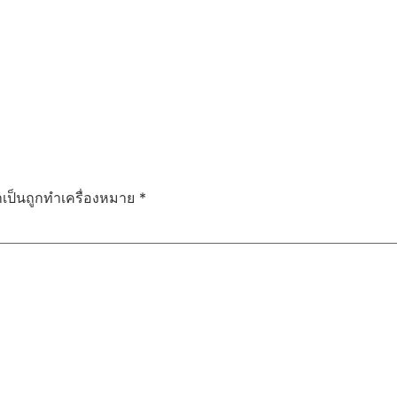
ำเป็นถูกทำเครื่องหมาย
*