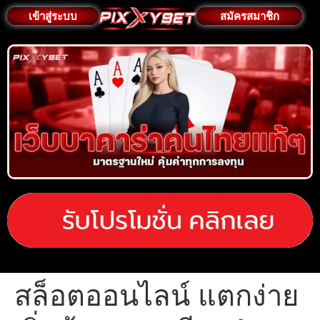
เข้าสู่ระบบ
สมัครสมาชิก
สล็อตออนไลน์ แตกง่าย