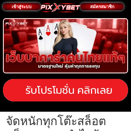
เข้าสู่ระบบ
สมัครสมาชิก
จัดหนักทุกโต๊ะสล็อต