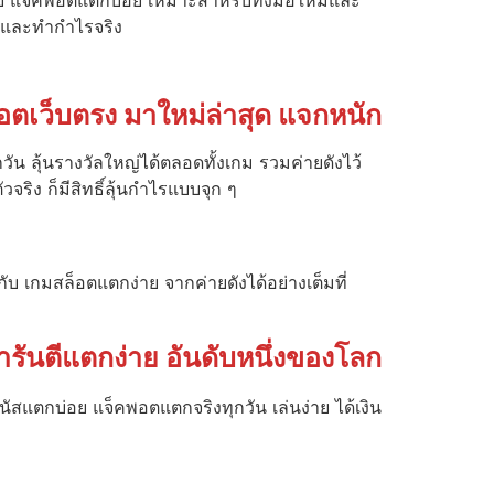
่าย แจ็คพอตแตกบ่อย เหมาะสำหรับทั้งมือใหม่และ
ได้และทำกำไรจริง
ล็อตเว็บตรง มาใหม่ล่าสุด แจกหนัก
วัน ลุ้นรางวัลใหญ่ได้ตลอดทั้งเกม รวมค่ายดังไว้
จริง ก็มีสิทธิ์ลุ้นกำไรแบบจุก ๆ
กับ เกมสล็อตแตกง่าย จากค่ายดังได้อย่างเต็มที่
ารันตีแตกง่าย อันดับหนึ่งของโลก
สแตกบ่อย แจ็คพอตแตกจริงทุกวัน เล่นง่าย ได้เงิน