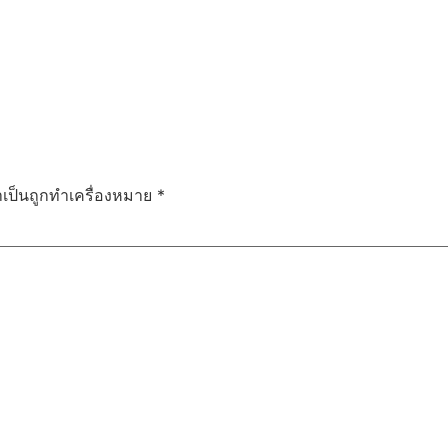
ำเป็นถูกทำเครื่องหมาย
*