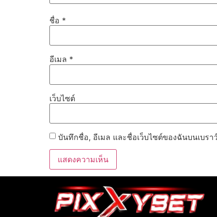
ชื่อ
*
อีเมล
*
เว็บไซต์
บันทึกชื่อ, อีเมล และชื่อเว็บไซต์ของฉันบนเบรา