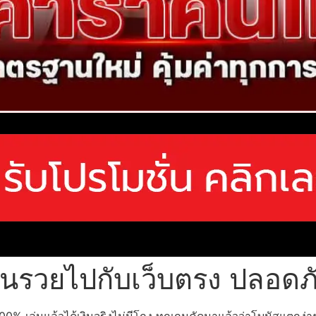
ุ้นรวยไปกับเว็บตรง ปลอด