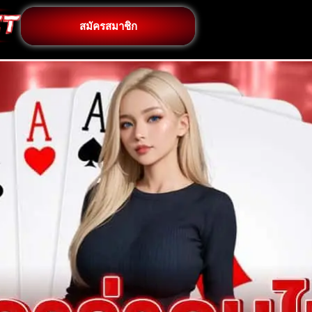
สมัครสมาชิก