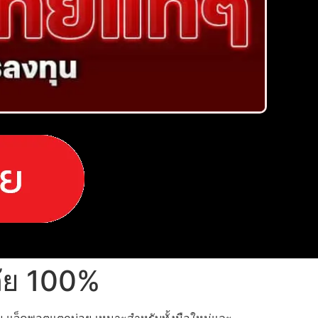
ภัย 100%