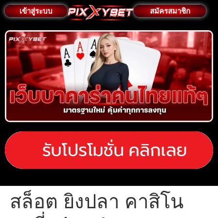
เข้าสู่ระบบ
สมัครสมาชิก
สล็อต ยิงปลา คาสิโน