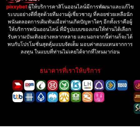
pixxybet
ผู้ให้บริการคาสิโนออนไลน์มีการพัฒนาและแก้ไข
ระบบอย่างดีที่สุดด้วยทีมงานผู้เชี่ยวชาญ ที่คอยช่วยเหลือนัก
พนันตลอดการเดิมพันเมื่อท่านเกิดปัญหาใดๆ อีกทั้งเราคือผู้
ให้บริการพนันออนไลน์ ที่มีรูปแบบของเกมให้ท่านได้เลือก
รับความบันเทิงอย่างหลากหลาย และนอกจากนี้ท่านก็จะได้
พบกับโปรโมชั่นสุดคุ้มแบบจัดเต็ม มอบค่าตอบแทนจากการ
ลงทุน ในแบบที่ท่านไม่เคยได้จากที่ไหนมาก่อน
ธนาคารที่เราให้บริการ