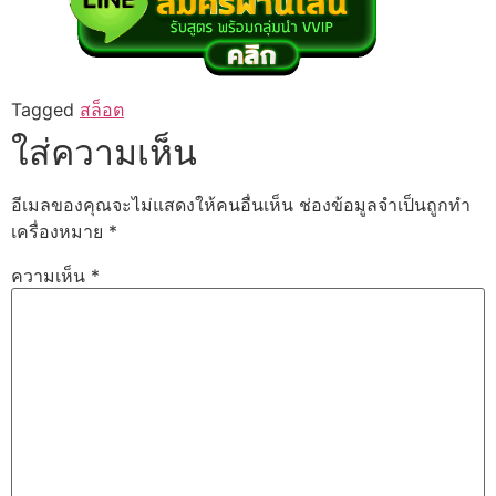
Tagged
สล็อต
ใส่ความเห็น
อีเมลของคุณจะไม่แสดงให้คนอื่นเห็น
ช่องข้อมูลจำเป็นถูกทำ
เครื่องหมาย
*
ความเห็น
*