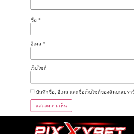
ชื่อ
*
อีเมล
*
เว็บไซต์
บันทึกชื่อ, อีเมล และชื่อเว็บไซต์ของฉันบนเบรา