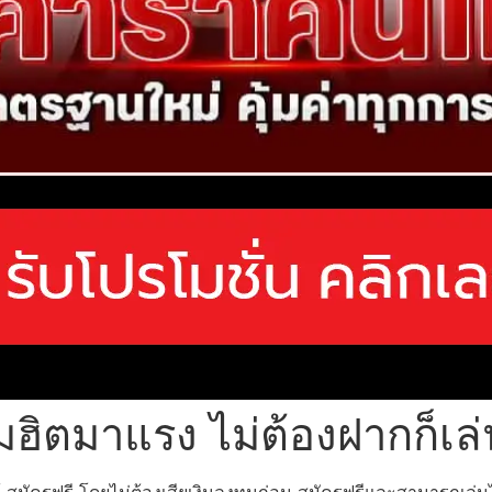
ฮิตมาแรง ไม่ต้องฝากก็เล่