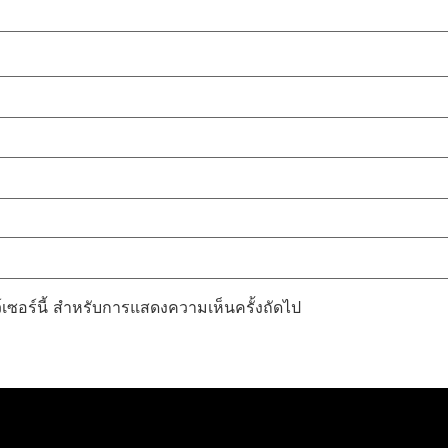
ว์เซอร์นี้ สำหรับการแสดงความเห็นครั้งถัดไป