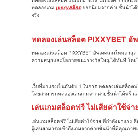
ทดลองเล่นสล็อต เกมฮิตมาแรง ไม่ต้องฝากก็เล่นได้
ทดลองเกม
pixxyสล็อต
ยอดนิยมจากค่ายชั้นนำได้ห
จริง
ทดลองเล่นสล็อต PIXXYBET อัพเด
ทดลองเล่นสล็อต PIXXYBET อัพเดตเกมใหม่ล่าสุด พร้อ
ความสนุกและโอกาสชนะรางวัลใหญ่ได้ทันที โดยไม่
เว็บที่มาแรงเป็นอันดับ 1 ในการ ทดลองเล่นสล็อตฟรี
โดยสามารถทดลองเล่นเกมจากค่ายชั้นนำได้ฟรี และยั
เล่นเกมสล็อตฟรี ไม่เสียค่าใช้จ่า
เล่นเกมสล็อตฟรี ไม่เสียค่าใช้จ่าย ที่กำลังมาแร
ผู้เล่นสามารถเข้าถึงเกมจากค่ายชั้นนำที่มีคุณภา