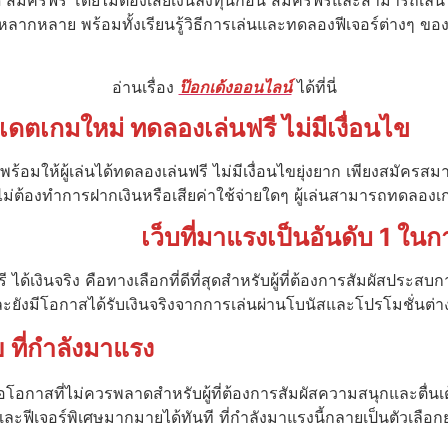
 สมัครฟรี โดยไม่ต้องเสียเงินลงทุนก่อน สมัครฟรีและสามารถเล่นไ
ลากหลาย พร้อมทั้งเรียนรู้วิธีการเล่นและทดลองฟีเจอร์ต่างๆ ของแ
อ่านเรื่อง
ป๊อกเด้งออนไลน์
ได้ที่นี่
ตเกมใหม่ ทดลองเล่นฟรี ไม่มีเงื่อนไข
มให้ผู้เล่นได้ทดลองเล่นฟรี ไม่มีเงื่อนไขยุ่งยาก เพียงสมัครสมาช
ต้องทำการฝากเงินหรือเสียค่าใช้จ่ายใดๆ ผู้เล่นสามารถทดลองเกม
เว็บที่มาแรงเป็นอันดับ 1 ในก
 ได้เงินจริง คือทางเลือกที่ดีที่สุดสำหรับผู้ที่ต้องการสัมผัสประส
งมีโอกาสได้รับเงินจริงจากการเล่นผ่านโบนัสและโปรโมชั่นต่างๆ 
ย ที่กำลังมาแรง
ง คือโอกาสที่ไม่ควรพลาดสำหรับผู้ที่ต้องการสัมผัสความสนุกและตื
พและฟีเจอร์พิเศษมากมายได้ทันที ที่กำลังมาแรงนี้กลายเป็นตัวเล