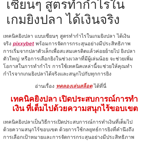
เซียนๆ สูตรทำกำไรใน
เกมยิงปลา ได้เงินจริง
เทคนิคยิงปลา แบบเซียนๆ สูตรทำกำไรในเกมยิงปลา ได้เงิน
จริง
pixxybet
พร้อมการจัดการกระสุนอย่างมีประสิทธิภาพ
การเริ่มจากปลาตัวเล็กเพื่อสะสมเครดิตแล้วค่อยย้ายไป ยิงปลา
ตัวใหญ่ หรือการเลือกยิงในช่วงเวลาที่มีผู้เล่นน้อย จะช่วยเพิ่ม
โอกาสในการทำกำไร การใช้เทคนิคเหล่านี้จะช่วยให้คุณทำ
กำไรจากเกมยิงปลาได้จริงและสนุกไปกับทุกการยิง
อ่านเรื่อง
ทดลองเล่นสล็อต
ได้ที่นี่
เทคนิคยิงปลา เปิดประสบการณ์การทำ
เงิน ที่เต็มไปด้วยความสนุกไร้ขอบเขต
เทคนิคยิงปลาเป็นวิธีการเปิดประสบการณ์การทำเงินที่เต็มไป
ด้วยความสนุกไร้ขอบเขต ด้วยการใช้กลยุทธ์การยิงที่คำนึงถึง
การเลือกเป้าหมายและการจัดการกระสุนอย่างมีประสิทธิภาพ