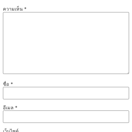
ความเห็น
*
ชื่อ
*
อีเมล
*
เว็บไซต์