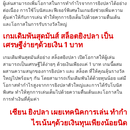
ผู้เล่นสามารถเพิ่มโอกาสในการทำกำไรจากการยิงปลาได้อย่าง
ต่อเนื่อง การใช้โบนัสและฟีเจอร์พิเศษในเกมยังช่วยเพิ่มความ
คุ้มค่าให้กับการเล่น ทำให้ทุกการยิงเต็มไปด้วยความตื่นเต้น
และโอกาสในการรับรางวัลใหญ่
เกมเดิมพันสุดมันส์ สล็อตยิงปลา เป็น
เศรษฐีง่ายๆด้วยเงิน 1 บาท
เกมเดิมพันสุดมันส์อย่าง สล็อตยิงปลา เปิดโอกาสให้ผู้เล่น
สามารถเป็นเศรษฐีได้ง่ายๆ ด้วยเงินเพียงแค่ 1 บาท เกมนี้ผสม
ผสานความสนุกของการยิงปลา และ สล็อต ที่ให้คุณลุ้นรางวัล
ใหญ่ไปพร้อมๆ กัน โดยสามารถเริ่มเดิมพันได้ด้วยทุนน้อย แต่มี
โอกาสทำกำไรสูงจากการยิงปลาตัวใหญ่และการได้รับโบนัส
พิเศษ ทำให้ทุกการเล่นเต็มไปด้วยความตื่นเต้นและโอกาสใน
การทำเงินที่คุ้มค่า
เซียน ยิงปลา เผยเทคนิคการเล่น ทำกำ
ไรเน้นๆด้วยเงินทุนเพียงน้อยนิด