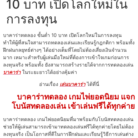
10 บาท เปิดโลกใหม่ใน
การลงทุน
บาคาร่าทดลอง ขั้นต่ำ 10 บาท เปิดโลกใหม่ในการลงทุน
ทำให้ผู้ที่สนใจสามารถทดลองเล่นและเรียนรู้กฎกติกา พร้อมทั้ง
ฝึกฝนกลยุทธ์ต่างๆ ได้อย่างเต็มที่โดยไม่ต้องเสี่ยงเงินจำนวน
มาก เหมาะสำหรับผู้เล่นมือใหม่ที่ต้องการเข้าใจเกมก่อนการ
ลงทุนจริง พร้อมทั้ง ยังสามารถสร้างรายได้จากการทดลองเล่น
บาคาร่า
ในระยะยาวได้อย่างคุ้มค่า
อ่านเรื่อง
เล่นบาคาร่า
ได้ที่นี่
บาคาร่าทดลอง เกมไพ่ยอดนิยม แจก
โบนัสทดลองเล่น เข้าเล่นฟรีได้ทุกค่าย
บาคาร่าทดลอง เกมไพ่ยอดนิยมที่มาพร้อมกับโบนัสทดลองเล่น
ช่วยให้ผู้เล่นสามารถเข้ามาทดลองเล่นฟรีได้ทุกค่ายโดยไม่ต้อง
ลงทุนจริง เป็นโอกาสที่ดีในการฝึกฝนและเรียนรู้วิธีการเล่นต่าง