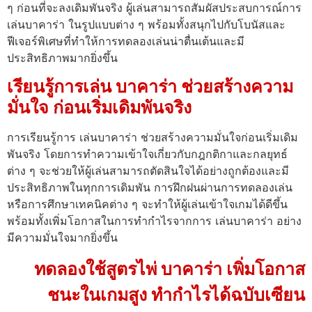
ๆ ก่อนที่จะลงเดิมพันจริง ผู้เล่นสามารถสัมผัสประสบการณ์การ
เล่นบาคาร่า ในรูปแบบต่าง ๆ พร้อมทั้งสนุกไปกับโบนัสและ
ฟีเจอร์พิเศษที่ทำให้การทดลองเล่นน่าตื่นเต้นและมี
ประสิทธิภาพมากยิ่งขึ้น
เรียนรู้การเล่น บาคาร่า ช่วยสร้างความ
มั่นใจ ก่อนเริ่มเดิมพันจริง
การเรียนรู้การ เล่นบาคาร่า ช่วยสร้างความมั่นใจก่อนเริ่มเดิม
พันจริง โดยการทำความเข้าใจเกี่ยวกับกฎกติกาและกลยุทธ์
ต่าง ๆ จะช่วยให้ผู้เล่นสามารถตัดสินใจได้อย่างถูกต้องและมี
ประสิทธิภาพในทุกการเดิมพัน การฝึกฝนผ่านการทดลองเล่น
หรือการศึกษาเทคนิคต่าง ๆ จะทำให้ผู้เล่นเข้าใจเกมได้ดีขึ้น
พร้อมทั้งเพิ่มโอกาสในการทำกำไรจากการ เล่นบาคาร่า อย่าง
มีความมั่นใจมากยิ่งขึ้น
ทดลองใช้สูตรไพ่ บาคาร่า เพิ่มโอกาส
ชนะในเกมสูง ทำกำไรได้ฉบับเซียน