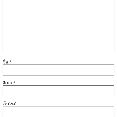
ชื่อ
*
อีเมล
*
เว็บไซต์