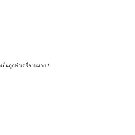
ำเป็นถูกทำเครื่องหมาย
*