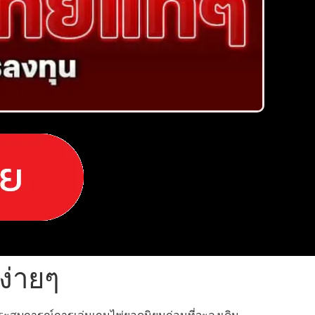
ง่ายๆ