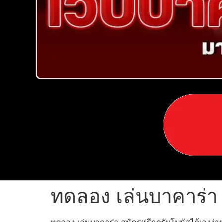
ทดลอง เล่นบาคาร่า 