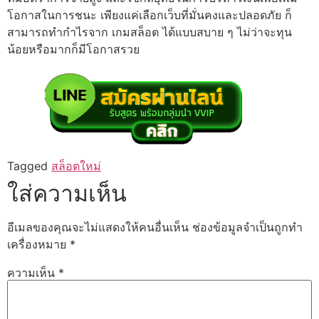
โอกาสในการชนะ เพียงแค่เลือกเว็บที่มั่นคงและปลอดภัย ก็
สามารถทำกำไรจาก เกมสล็อต ได้แบบสบาย ๆ ไม่ว่าจะทุน
น้อยหรือมากก็มีโอกาสรวย
Tagged
สล็อตใหม่
ใส่ความเห็น
อีเมลของคุณจะไม่แสดงให้คนอื่นเห็น
ช่องข้อมูลจำเป็นถูกทำ
เครื่องหมาย
*
ความเห็น
*