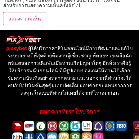
บันทึกชื่อ, อีเมล และชื่อเว็บไซต์ของฉันบนเบราว์เซอร์นี้
สำหรับการแสดงความเห็นครั้งถัดไป
pixxybet
ผู้ให้บริการคาสิโนออนไลน์มีการพัฒนาและแก้ไข
ระบบอย่างดีที่สุดด้วยทีมงานผู้เชี่ยวชาญ ที่คอยช่วยเหลือนัก
พนันตลอดการเดิมพันเมื่อท่านเกิดปัญหาใดๆ อีกทั้งเราคือผู้
ให้บริการพนันออนไลน์ ที่มีรูปแบบของเกมให้ท่านได้เลือก
รับความบันเทิงอย่างหลากหลาย และนอกจากนี้ท่านก็จะได้
พบกับโปรโมชั่นสุดคุ้มแบบจัดเต็ม มอบค่าตอบแทนจากการ
ลงทุน ในแบบที่ท่านไม่เคยได้จากที่ไหนมาก่อน
ธนาคารที่เราให้บริการ