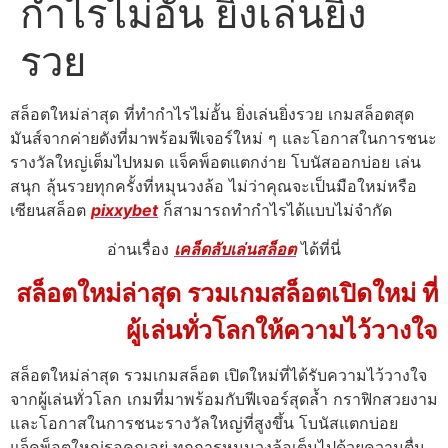
กำไรไม่อั้น ยิ่งเล่นยิ่ง
รวย
สล็อตใหม่ล่าสุด ที่ทำกำไรไม่อั้น ยิ่งเล่นยิ่งรวย เกมสล็อตสุด
มันส์จากค่ายดังที่มาพร้อมฟีเจอร์ใหม่ ๆ และโอกาสในการชนะ
รางวัลใหญ่เต็มไปหมด แจ็คพ็อตแตกง่าย โบนัสออกบ่อย เล่น
สนุก ลุ้นรวยทุกครั้งที่หมุนวงล้อ ไม่ว่าคุณจะเป็นมือใหม่หรือ
เซียนสล็อต
pixxybet
ก็สามารถทำกำไรได้แบบไม่จำกัด
อ่านเรื่อง
เคล็ดลับเล่นสล็อต
ได้ที่นี่
สล็อตใหม่ล่าสุด รวมเกมสล็อตเปิดใหม่ ที่
ผู้เล่นทั่วโลกให้ความไว้วางใจ
สล็อตใหม่ล่าสุด รวมเกมสล็อต เปิดใหม่ที่ได้รับความไว้วางใจ
จากผู้เล่นทั่วโลก เกมที่มาพร้อมกับฟีเจอร์สุดล้ำ กราฟิกสวยงาม
และโอกาสในการชนะรางวัลใหญ่ที่สูงขึ้น โบนัสแตกบ่อย
แจ็คพ็อตใหญ่รอคุณอยู่ ทุกการหมุนวงล้อเต็มไปด้วยความตื่น