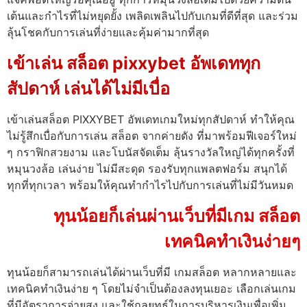
เต้นและกำไรที่ไม่หยุดยั้ง เพลิดเพลินไปกับเกมที่ดีที่สุด และร่วม
ลุ้นโชคกับการเล่นที่ง่ายและคุ้มค่ามากที่สุด
เข้าเล่น สล็อต pixxybet อัพเดททุก
สัปดาห์ เล่นได้ไม่มีเบื่อ
เข้าเล่นสล็อต PIXXYBET อัพเดทเกมใหม่ทุกสัปดาห์ ทำให้คุณ
ไม่รู้สึกเบื่อกับการเล่น สล็อต จากค่ายดัง ที่มาพร้อมฟีเจอร์ใหม่
ๆ กราฟิกสวยงาม และโบนัสจัดเต็ม ลุ้นรางวัลใหญ่ได้ทุกครั้งที่
หมุนวงล้อ เล่นง่าย ไม่มีสะดุด รองรับทุกแพลตฟอร์ม สนุกได้
ทุกที่ทุกเวลา พร้อมให้คุณทำกำไรไปกับการเล่นที่ไม่มีวันหมด
ทุนน้อยก็เล่นผ่านเว็บที่มีเกม สล็อต
เทคนิคทำเงินง่ายๆ
ทุนน้อยก็สามารถเล่นได้ผ่านเว็บที่มี เกมสล็อต หลากหลายและ
เทคนิคทำเงินง่าย ๆ โดยไม่จำเป็นต้องลงทุนเยอะ เลือกเล่นเกม
ที่มีอัตราการจ่ายสูง และใช้กลยุทธ์ในการบริหารเงินเพื่อเพิ่ม