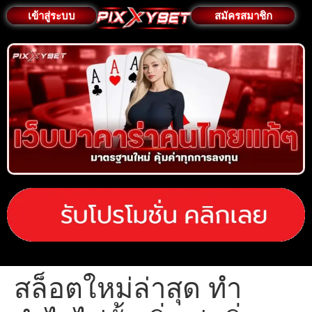
เข้าสู่ระบบ
สมัครสมาชิก
สล็อตใหม่ล่าสุด ทำ