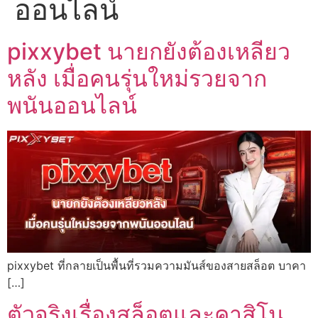
ออนไลน์
pixxybet นายกยังต้องเหลียว
หลัง เมื่อคนรุ่นใหม่รวยจาก
พนันออนไลน์
pixxybet ที่กลายเป็นพื้นที่รวมความมันส์ของสายสล็อต บาคา
[…]
ตัวจริงเรื่องสล็อตและคาสิโน