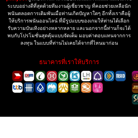
ระบบอย่างดีที่สุดด้วยทีมงานผู้เชี่ยวชาญ ที่คอยช่วยเหลือนัก
พนันตลอดการเดิมพันเมื่อท่านเกิดปัญหาใดๆ อีกทั้งเราคือผู้
ให้บริการพนันออนไลน์ ที่มีรูปแบบของเกมให้ท่านได้เลือก
รับความบันเทิงอย่างหลากหลาย และนอกจากนี้ท่านก็จะได้
พบกับโปรโมชั่นสุดคุ้มแบบจัดเต็ม มอบค่าตอบแทนจากการ
ลงทุน ในแบบที่ท่านไม่เคยได้จากที่ไหนมาก่อน
ธนาคารที่เราให้บริการ