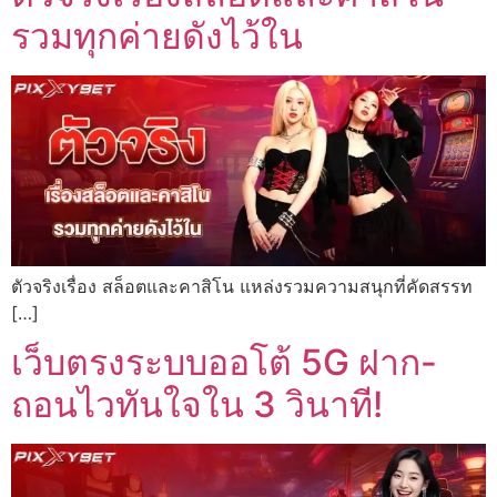
รวมทุกค่ายดังไว้ใน
ตัวจริงเรื่อง สล็อตและคาสิโน แหล่งรวมความสนุกที่คัดสรรท
[…]
เว็บตรงระบบออโต้ 5G ฝาก-
ถอนไวทันใจใน 3 วินาที!