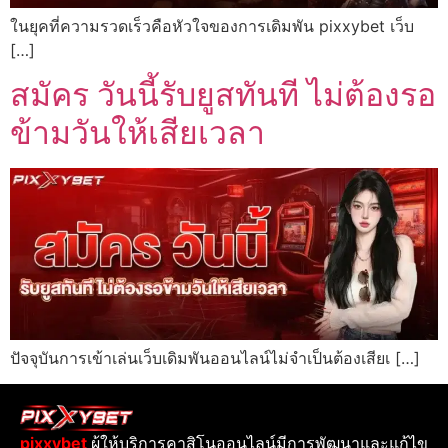
ในยุคที่ความรวดเร็วคือหัวใจของการเดิมพัน pixxybet เว็บ
[…]
สมัคร วันนี้รับยูสทันที ไม่ต้องรอ
ข้ามวันให้เสียเวลา
ปัจจุบันการเข้าเล่นเว็บเดิมพันออนไลน์ไม่จำเป็นต้องเสียเ […]
pixxybet
ผู้ให้บริการคาสิโนออนไลน์มีการพัฒนาและแก้ไข