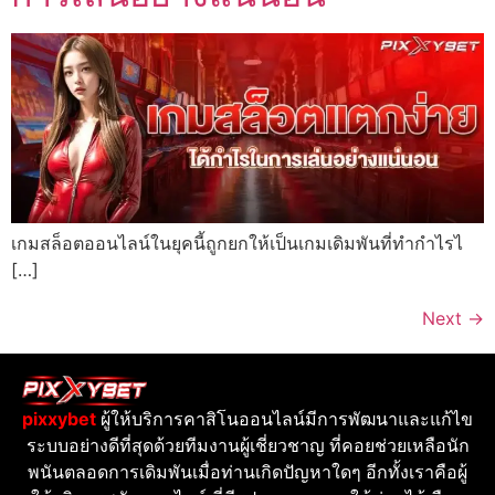
เกมสล็อตออนไลน์ในยุคนี้ถูกยกให้เป็นเกมเดิมพันที่ทำกำไรไ
[…]
Next
→
pixxybet
ผู้ให้บริการคาสิโนออนไลน์มีการพัฒนาและแก้ไข
ระบบอย่างดีที่สุดด้วยทีมงานผู้เชี่ยวชาญ ที่คอยช่วยเหลือนัก
พนันตลอดการเดิมพันเมื่อท่านเกิดปัญหาใดๆ อีกทั้งเราคือผู้