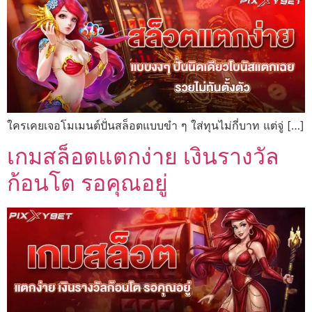
ใครเคยเจอโมเมนต์ปั่นสล็อตแบบขำ ๆ ใส่ทุนไม่กี่บาท แต่จู่ […]
เกมสล็อตแตกง่าย เงินรางวัล
ก้อนโต รอคุณอยู่