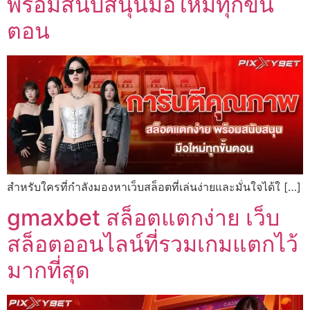
พร้อมสนับสนุนมือใหม่ทุกขั้น
ตอน
สำหรับใครที่กำลังมองหาเว็บสล็อตที่เล่นง่ายและมั่นใจได้ใ […]
gmaxbet สล็อตแตกง่าย เว็บ
สล็อตออนไลน์ที่รวมเกมแตกไว้
มากที่สุด