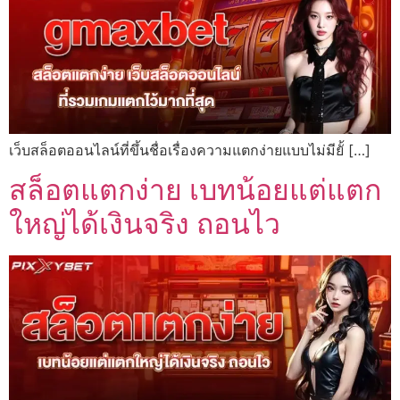
เว็บสล็อตออนไลน์ที่ขึ้นชื่อเรื่องความแตกง่ายแบบไม่มียั้ […]
สล็อตแตกง่าย เบทน้อยแต่แตก
ใหญ่ได้เงินจริง ถอนไว