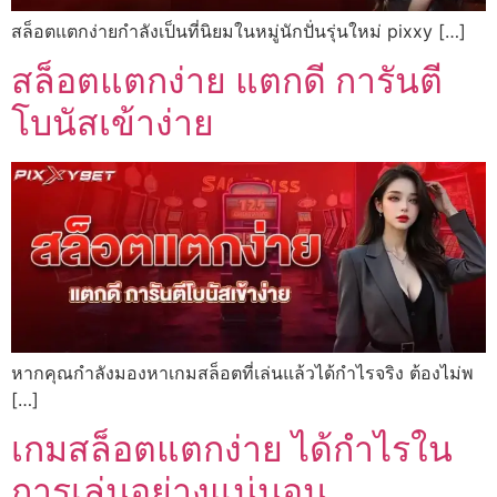
สล็อตแตกง่ายกำลังเป็นที่นิยมในหมู่นักปั่นรุ่นใหม่ pixxy […]
สล็อตแตกง่าย แตกดี การันตี
โบนัสเข้าง่าย
หากคุณกำลังมองหาเกมสล็อตที่เล่นแล้วได้กำไรจริง ต้องไม่พ
[…]
เกมสล็อตแตกง่าย ได้กำไรใน
การเล่นอย่างแน่นอน