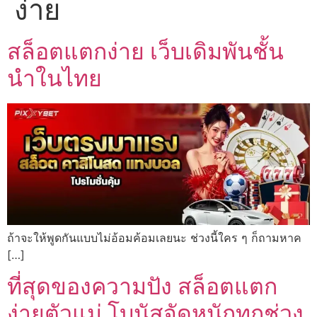
ง่าย
สล็อตแตกง่าย เว็บเดิมพันชั้น
นำในไทย
ถ้าจะให้พูดกันแบบไม่อ้อมค้อมเลยนะ ช่วงนี้ใคร ๆ ก็ถามหาค
[…]
ที่สุดของความปัง สล็อตแตก
ง่ายตัวแม่ โบนัสจัดหนักทุกช่วง