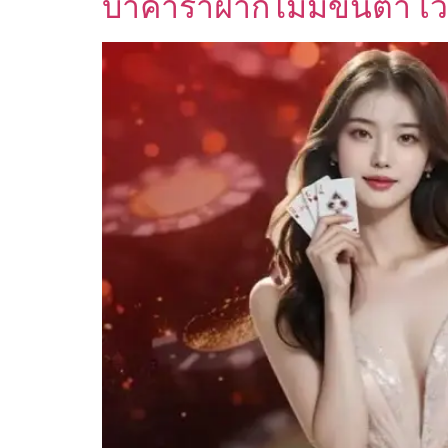
บาคาร่าฝากไม่มีขั้นต่ำ เ