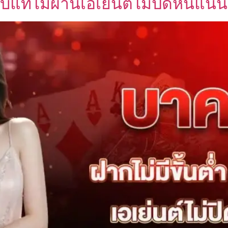
ว็บแท้ไม่ผ่านเอเย่นต์ไม่ปิดหนีแน่