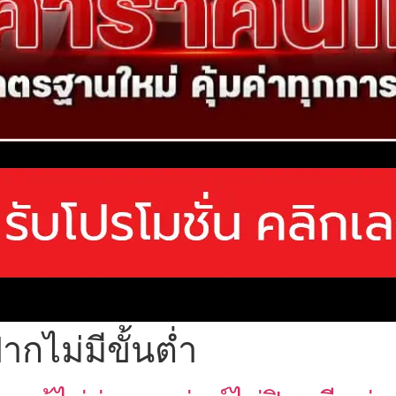
กไม่มีขั้นต่ำ