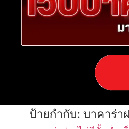
ป้ายกำกับ:
บาคาร่าฝา