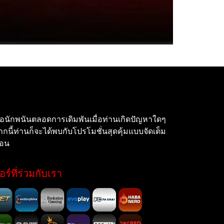
ลือนักพนันตลอดการเดิมพันเมื่อท่านเกิดปัญหาใดๆ
กนี้ท่านก็จะได้พบกับโปรโมชั่นสุดคุ้มแบบจัดเต็ม
่อน
ร์ที่ร่วมกับเรา