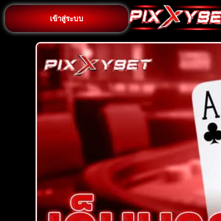
เข้าสู่ระบบ