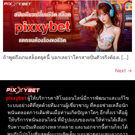
ถ้าพูดถึงเกมสล็อตยุคนี้ บอกเลยว่าใครสายปั่นตัวจริงต้องเ […]
Next
→
pixxybet
ผู้ให้บริการคาสิโนออนไลน์มีการพัฒนาและแก้ไข
ระบบอย่างดีที่สุดด้วยทีมงานผู้เชี่ยวชาญ ที่คอยช่วยเหลือนัก
พนันตลอดการเดิมพันเมื่อท่านเกิดปัญหาใดๆ อีกทั้งเราคือผู้
ให้บริการพนันออนไลน์ ที่มีรูปแบบของเกมให้ท่านได้เลือก
รับความบันเทิงอย่างหลากหลาย และนอกจากนี้ท่านก็จะได้
พบกับโปรโมชั่นสุดคุ้มแบบจัดเต็ม มอบค่าตอบแทนจากการ