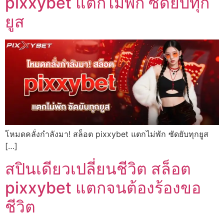
pixxybet แตกไม่พัก ซัดยับทุก
ยูส
โหมดคลั่งกำลังมา! สล็อต pixxybet แตกไม่พัก ซัดยับทุกยูส
[…]
สปินเดียวเปลี่ยนชีวิต สล็อต
pixxybet แตกจนต้องร้องขอ
ชีวิต