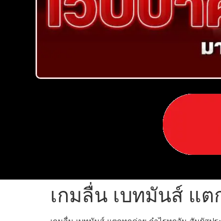
เกมลื่น เบทมันส์ แต