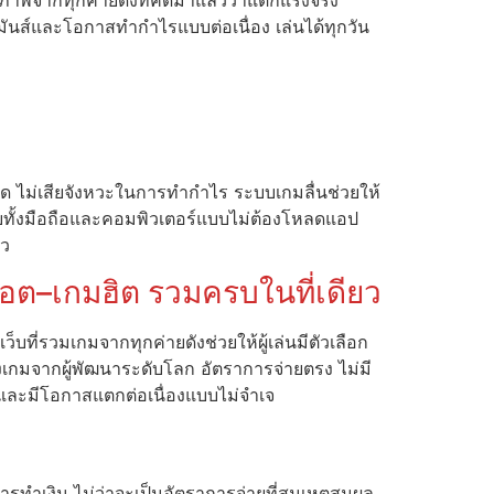
ุณภาพจากทุกค่ายดังที่คัดมาแล้วว่าแตกแรงจริง
มันส์และโอกาสทำกำไรแบบต่อเนื่อง เล่นได้ทุกวัน
ุด ไม่เสียจังหวะในการทำกำไร ระบบเกมลื่นช่วยให้
บทั้งมือถือและคอมพิวเตอร์แบบไม่ต้องโหลดแอป
าว
็อต–เกมฮิต รวมครบในที่เดียว
บที่รวมเกมจากทุกค่ายดังช่วยให้ผู้เล่นมีตัวเลือก
กมจากผู้พัฒนาระดับโลก อัตราการจ่ายตรง ไม่มี
 และมีโอกาสแตกต่อเนื่องแบบไม่จำเจ
อการทำเงิน ไม่ว่าจะเป็นอัตราการจ่ายที่สมเหตุสมผล