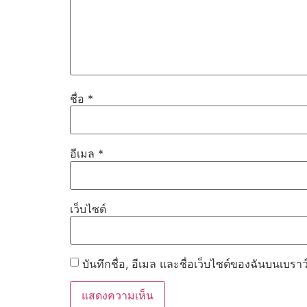
ชื่อ
*
อีเมล
*
เว็บไซต์
บันทึกชื่อ, อีเมล และชื่อเว็บไซต์ของฉันบนเบรา