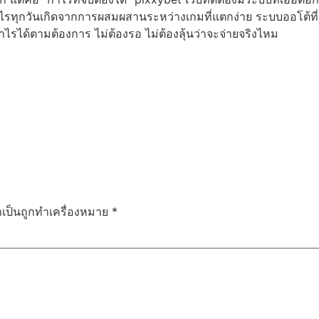
รทุกวันเกิดจากการผสมผสานระหว่างเกมที่แตกง่าย ระบบออโต้ที่ช่ว
ด้ตามต้องการ ไม่ต้องรอ ไม่ต้องลุ้นว่าจะจ่ายจริงไหม
ำเป็นถูกทำเครื่องหมาย
*