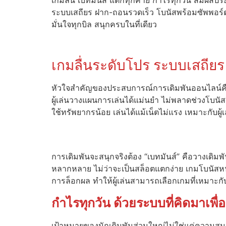
เกมลื่น เบทมันส์ แตกทุกค่าย กำไรทุกวัน สัมผัสปร
ระบบเสถียร ฝาก-ถอนรวดเร็ว โบนัสพร้อมซัพพอร์
มั่นใจทุกบิล สนุกครบในที่เดียว
เกมลื่นระดับโปร ระบบเสถียร เ
หัวใจสำคัญของประสบการณ์การเดิมพันออนไลน์คือ “
ผู้เล่นวางแผนการเล่นได้แม่นยำ ไม่พลาดช่วงโบ
ใช้ทรัพยากรน้อย เล่นได้แม้เน็ตไม่แรง เหมาะกับ
การเดิมพันจะสนุกจริงต้อง “เบทมันส์” คือวางเดิมพั
หลากหลาย ไม่ว่าจะเป็นสล็อตแตกง่าย เกมโบนัสหน
การล็อกผล ทำให้ผู้เล่นสามารถเลือกเกมที่เหมาะก
กำไรทุกวัน ด้วยระบบที่คิดมาเพื่
เป้าหมายของนักเดิมพันส่วนใหญ่ไม่ใช่แค่ความสนุก แ