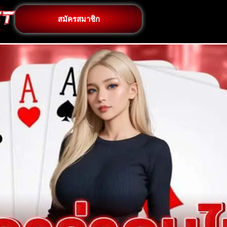
สมัครสมาชิก