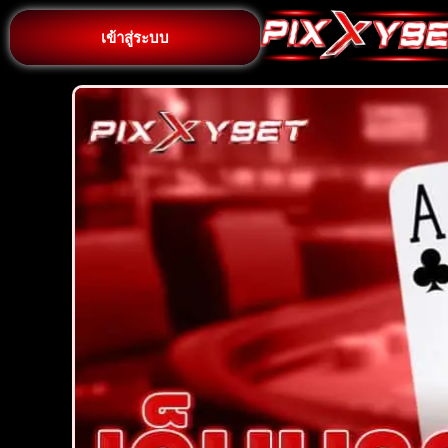
เข้าสู่ระบบ