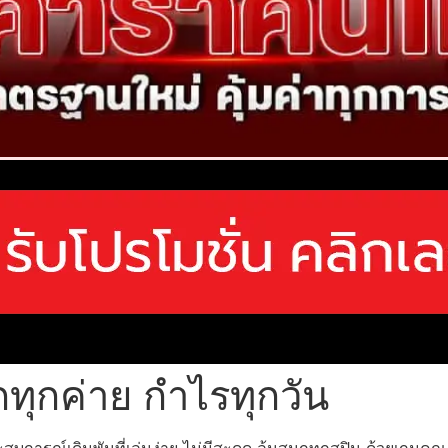
กทุกค่าย กำไรทุกวัน